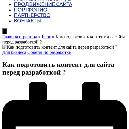
ПРОДВИЖЕНИЕ САЙТА
ПОРТФОЛИО
ПАРТНЕРСТВО
КОНТАКТЫ
Hamburger
Toggle
Главная страница
»
Блог
»
Как подготовить контент для сайта
Menu
перед разработкой ?
Posted
Для бизнеса
Советы по разработке
in
Как подготовить контент для сайта
перед разработкой ?