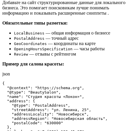
Добавьте на сайт структурированные данные для локального
бизнеса. Это помогает поисковикам лучше понимать
информацию и показывать расширенные сниппеты
.
Обязательные типы разметки:
— общая информация о бизнесе
LocalBusiness
— точный адрес
PostalAddress
— координаты на карте
GeoCoordinates
— часы работы
OpeningHoursSpecification
— отзывы с рейтингом
Review
Пример для салона красоты:
json
{

  "@context": "https://schema.org",

  "@type": "BeautySalon",

  "name": "Студия красоты «Локон»",

  "address": {

    "@type": "PostalAddress",

    "streetAddress": "ул. Ленина, 25",

    "addressLocality": "Новосибирск",

    "addressRegion": "Новосибирская область",

    "postalCode": "630000"

  },
