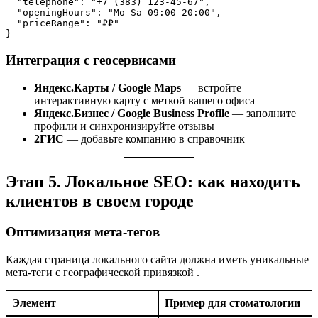
  "telephone": "+7 (383) 123-45-67",

  "openingHours": "Mo-Sa 09:00-20:00",

  "priceRange": "₽₽"

}
Интеграция с геосервисами
Яндекс.Карты / Google Maps
— встройте
интерактивную карту с меткой вашего офиса
Яндекс.Бизнес / Google Business Profile
— заполните
профили и синхронизируйте отзывы
2ГИС
— добавьте компанию в справочник
Этап 5. Локальное SEO: как находить
клиентов в своем городе
Оптимизация мета-тегов
Каждая страница локального сайта должна иметь уникальные
мета-теги с географической привязкой
.
Элемент
Пример для стоматологии