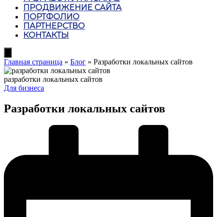
ПРОДВИЖЕНИЕ САЙТА
ПОРТФОЛИО
ПАРТНЕРСТВО
КОНТАКТЫ
Hamburger
Toggle
Главная страница
»
Блог
»
Разработки локальных сайтов
Menu
разработки локальных сайтов
Posted
Для бизнеса
in
Разработки локальных сайтов