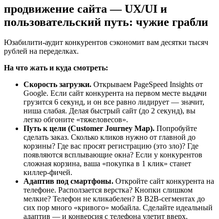
продвижение сайта — UX/UI и
пользовательский путь: чужие грабли
Юзабилити-аудит конкурентов сэкономит вам десятки тысяч
рублей на переделках.
На что жать и куда смотреть:
Скорость загрузки.
Открываем PageSpeed Insights от
Google. Если сайт конкурента на первом месте выдачи
грузится 6 секунд, и он все равно лидирует — значит,
ниша слабая. Делая быстрый сайт (до 2 секунд), вы
легко обгоните «тяжеловесов».
Путь к цели (Customer Journey Map).
Попробуйте
сделать заказ. Сколько кликов нужно от главной до
корзины? Где вас просят регистрацию (это зло)? Где
появляются всплывающие окна? Если у конкурентов
сложная корзина, ваша «покупка в 1 клик» станет
киллер-фичей.
Адаптив под смартфоны.
Откройте сайт конкурента на
телефоне. Расползается верстка? Кнопки слишком
мелкие? Телефон не кликабелен? В B2B-сегментах до
сих пор много «кривого» мобайла. Сделайте идеальный
адаптив — и конверсия с телефона улетит вверх.