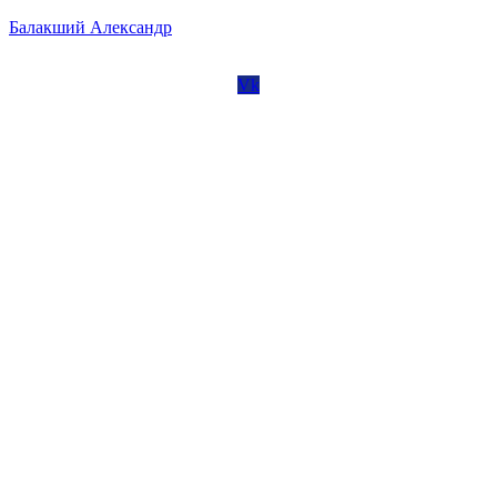
Skip
Балакший Александр
to
content
Vk