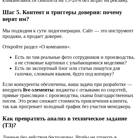
кликабельности сниппета на 15–20% без затрат на рекламу.
Шаг 5. Контент и триггеры доверия: почему
верят им?
Мы подходим к сути лидогенерации. Сайт — это инструмент
продажи, а продает доверие.
Откройте раздел «О компании».
Есть ли там реальные фото сотрудников и производства,
а не стоковые картинки с улыбающимися моделями?
Есть ли экспертный блог или статьи пишутся для
галочки, сложным языком, будто под копирку?
Если конкуренты обезличены, ваша задача при разработке —
внедрить
live-элементы
: виджеты с отзывами из соцсетей,
прямые трансляции с производства, сканы благодарственных
писем. Это резко снижает стоимость привлечения клиента,
так как прогревает холодный трафик без участия менеджера.
Как превратить анализ в техническое задание
(ТЗ)?
Данные без действия бесполезны. Чтобы не утонуть в