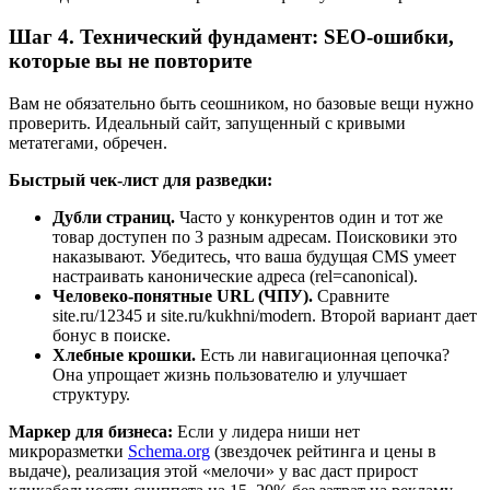
Шаг 4. Технический фундамент: SEO-ошибки,
которые вы не повторите
Вам не обязательно быть сеошником, но базовые вещи нужно
проверить. Идеальный сайт, запущенный с кривыми
метатегами, обречен.
Быстрый чек-лист для разведки:
Дубли страниц.
Часто у конкурентов один и тот же
товар доступен по 3 разным адресам. Поисковики это
наказывают. Убедитесь, что ваша будущая CMS умеет
настраивать канонические адреса (rel=canonical).
Человеко-понятные URL (ЧПУ).
Сравните
site.ru/12345 и site.ru/kukhni/modern. Второй вариант дает
бонус в поиске.
Хлебные крошки.
Есть ли навигационная цепочка?
Она упрощает жизнь пользователю и улучшает
структуру.
Маркер для бизнеса:
Если у лидера ниши нет
микроразметки
Schema.org
(звездочек рейтинга и цены в
выдаче), реализация этой «мелочи» у вас даст прирост